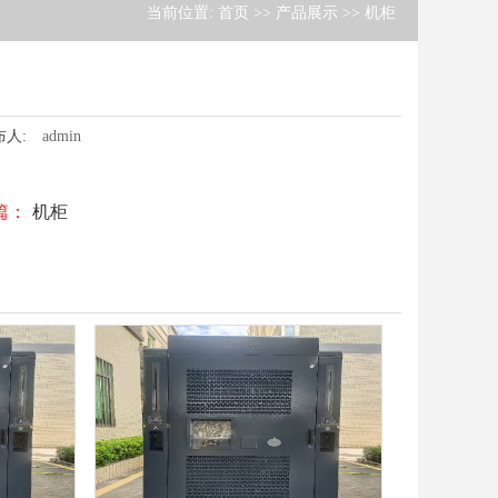
当前位置:
首页
>>
产品展示
>>
机柜
布人:
admin
篇：
机柜