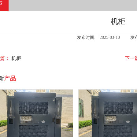
柜
机柜
发布时间:
2025-03-10
发
篇：
机柜
下一
新
产品