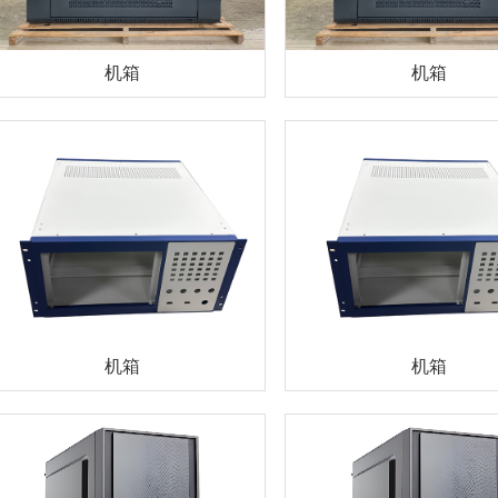
机箱
机箱
机箱
机箱